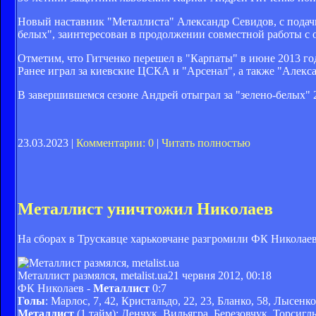
Новый наставник "Металлиста" Александр Севидов, с подачи
белых", заинтересован в продолжении совместной работы с
Отметим, что Гитченко перешел в "Карпаты" в июне 2013 год
Ранее играл за киевские ЦСКА и "Арсенал", а также "Алекс
В завершившемся сезоне Андрей отыграл за "зелено-белых" 2
23.03.2023 |
Комментарии: 0
|
Читать полностью
Металлист уничтожил Николаев
На сборах в Трускавце харьковчане разгромили ФК Николаев
Металлист размялся, metalist.ua
21 червня 2012, 00:18
ФК Николаев -
Металлист
0:7
Голы
: Марлос, 7, 42, Кристальдо, 22, 23, Бланко, 58, Лысенко
Металлист
(1 тайм): Денчук, Вильягра, Березовчук, Торсигл