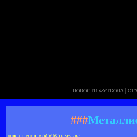
|
НОВОСТИ ФУТБОЛА
СТ
###
Металлис
внж в турции, müdürlüğü в москве