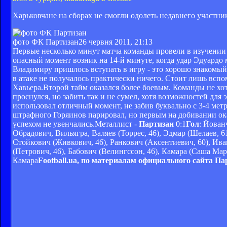
Харьковчане на сборах не смогли одолеть недавнего участн
фото ФК Партизан
26 червня 2011, 21:13
Первые несколько минут матча команды провели в изучении
опасный момент возник на 14-й минуте, когда удар Эдуардо
Владимиру пришлось вступать в игру - это хорошо знакомы
в атаке не получалось практически ничего. Стоит лишь всп
Хавьера.Второй тайм оказался более боевым. Команды не хо
проснулся, но забить так и не сумел, хотя возможностей дл
использовал отличный момент, не забив буквально с 3-4 мет
штрафного Горяинов парировал, но первым на добивании ока
успехом не увенчались.Металлист -
Партизан
0:1
Гол
: Йован
Обрадович, Вильягра, Валяев (Торрес, 46), Эдмар (Шелаев, 6
Стойкович (Живкович, 46), Ранкович (Аксентиевич, 60), Иван
(Петрович, 46), Бабович (Велингссон, 46), Камара (Саша Ма
Камара
Football.uа, по материалам официального сайта Па